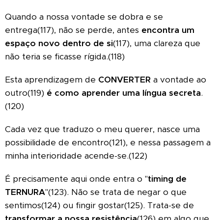
Quando a nossa vontade se dobra e se
entrega(117), não se perde, antes
encontra um
espaço novo dentro de si
(117), uma clareza que
não teria se ficasse rígida.(118)
Esta aprendizagem de
CONVERTER
a vontade ao
outro(119)
é como aprender uma língua secreta
.
(120)
Cada vez que traduzo o meu querer, nasce uma
possibilidade de encontro(121), e nessa passagem a
minha interioridade acende-se.(122)
É precisamente aqui onde entra o "
timing de
TERNURA
"(123). Não se trata de negar o que
sentimos(124) ou fingir gostar(125).
Trata-se de
transformar a nossa resistência
(126) em algo que