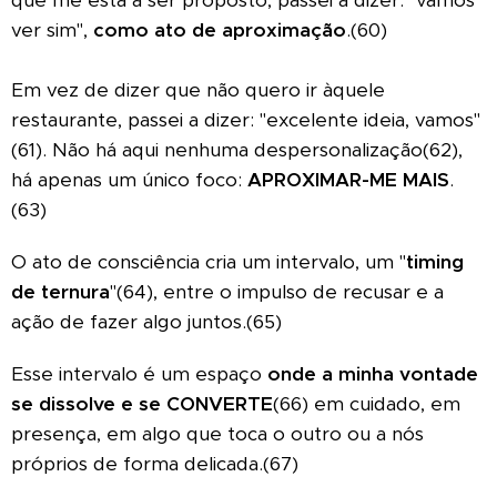
que me está a ser proposto, passei a dizer: "vamos
ver sim",
como ato de aproximação
.(60)
Em vez de dizer que não quero ir àquele
restaurante, passei a dizer: "excelente ideia, vamos"
(61). Não há aqui nenhuma despersonalização(62),
há apenas um único foco:
APROXIMAR-ME MAIS
.
(63)
O ato de consciência cria um intervalo, um "
timing
de ternura
"(64), entre o impulso de recusar e a
ação de fazer algo juntos.(65)
Esse intervalo é um espaço
onde a minha vontade
se dissolve e se CONVERTE
(66)
em cuidado, em
presença, em algo que toca o outro ou a nós
próprios de forma delicada.(67)