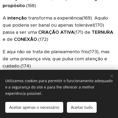
propósito
.(168)
A
intenção
transforma a experiência(169). Aquilo
que poderia ser banal ou apenas tolerável(170)
passa a ser uma
CRIAÇÃO ATIVA
(171) de
TERNURA
e de
CONEXÃO
.(172)
E aqui não se trata de planeamento frio(173), mas
de uma presença viva, que pulsa com atenção e
cuidado.(174)
Na prática, isso significa que
a minha vontade deixa
Utilizamos cookies para permitir o funcionamento adequado
de reagir automaticamente
(175) e começa a
e a segurança do site e para lhe oferecer a melhor
responder com consciência(176), abrindo espaço
experiência possível.
para que cada momento
se torne um micro ritual
de aproximação
.(177)
Aceitar apenas o necessário
Aceitar tudo