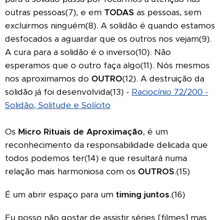
outras pessoas(7), e em
TODAS
as pessoas, sem
excluirmos ninguém(8). A solidão é quando estamos
desfocados a aguardar que os outros nos vejam(9).
A cura para a solidão é o inverso(10). Não
esperamos que o outro faça algo(11). Nós mesmos
nos aproximamos do
OUTRO
(12). A destruição da
solidão já foi desenvolvida(13) -
Raciocínio 72/200 -
Solidão, Solitude e Solícito
Os
Micro Rituais de Aproximação
, é um
reconhecimento da responsabilidade delicada que
todos podemos ter(14) e que resultará numa
relação mais harmoniosa com os
OUTROS
.(15)
É um abrir espaço para um
timing juntos
.(16)
Eu posso não gostar de assistir séries [filmes] mas