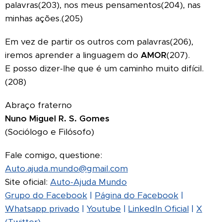
palavras(203), nos meus pensamentos(204), nas
minhas ações.(205)
Em vez de partir os outros com palavras(206),
iremos aprender a linguagem do
AMOR
(207).
E posso dizer-lhe que é um caminho muito difícil.
(208)
Abraço fraterno
Nuno Miguel R. S. Gomes
(Sociólogo e Filósofo)
Fale comigo, questione:
Auto.ajuda.mundo@gmail.com
Site oficial:
Auto-Ajuda Mundo
Grupo do Facebook
|
Página do Facebook
|
Whatsapp privado
|
Youtube
|
LinkedIn Oficial
|
X