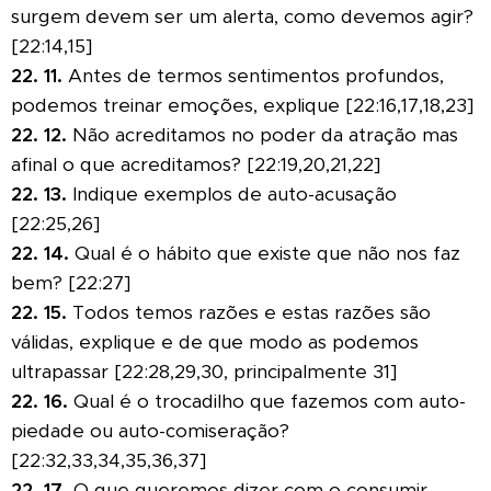
surgem devem ser um alerta, como devemos agir?
[22:14,15]
22.
11.
Antes de termos sentimentos profundos,
podemos treinar emoções, explique [22:16,17,18,23]
22.
12.
Não acreditamos no poder da atração mas
afinal o que acreditamos? [22:19,20,21,22]
22.
13.
Indique exemplos de auto-acusação
[22:25,26]
22.
14.
Qual é o hábito que existe que não nos faz
bem? [22:27]
22.
15.
Todos temos razões e estas razões são
válidas, explique e de que modo as podemos
ultrapassar [22:28,29,30, principalmente 31]
22.
16.
Qual é o trocadilho que fazemos com auto-
piedade ou auto-comiseração?
[22:32,33,34,35,36,37]
22.
17.
O que queremos dizer com o consumir