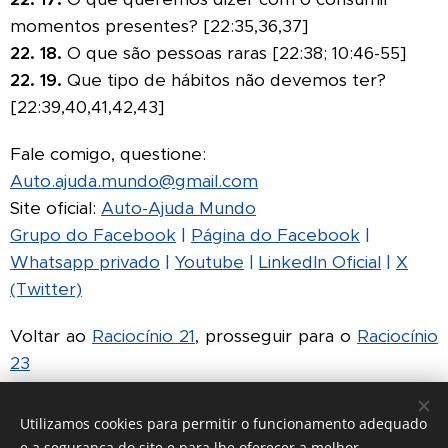
momentos presentes? [22:35,36,37]
22.
18.
O que são pessoas raras [22:38; 10:46-55]
22.
19.
Que tipo de hábitos não devemos ter?
[22:39,40,41,42,43]
Fale comigo, questione:
Auto.ajuda.mundo@gmail.com
Site oficial:
Auto-Ajuda Mundo
Grupo do Facebook
|
Página do Facebook
|
Whatsapp privado
|
Youtube
|
LinkedIn Oficial
|
X
(Twitter)
Voltar ao
Raciocínio 21
,
prosseguir para o
Raciocínio
23
Utilizamos cookies para permitir o funcionamento adequado
e a segurança do site e para lhe oferecer a melhor