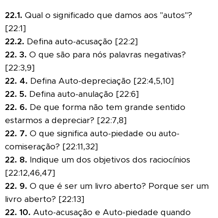
22.1.
Qual o significado que damos aos "autos"?
[22:1]
22.2.
Defina auto-acusação [22:2]
22.
3.
O que são para nós palavras negativas?
[22:3,9]
22.
4.
Defina Auto-depreciação [22:4,5,10]
22.
5.
Defina auto-anulação [22:6]
22.
6.
De que forma não tem grande sentido
estarmos a depreciar? [22:7,8]
22.
7.
O que significa auto-piedade ou auto-
comiseração? [22:11,32]
22.
8.
Indique um dos objetivos dos raciocínios
[22:12,46,47]
22.
9.
O que é ser um livro aberto? Porque ser um
livro aberto? [22:13]
22.
10.
Auto-acusação e Auto-piedade quando