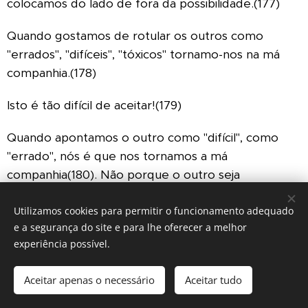
colocamos do lado de fora da possibilidade.(177)
Quando gostamos de rotular os outros como
"errados", "difíceis", "tóxicos" tornamo-nos na má
companhia.(178)
Isto é tão difícil de aceitar!(179)
Quando apontamos o outro como "difícil", como
"errado", nós é que nos tornamos a má
companhia(180).
Não porque o outro seja
imperfeito, mas porque deixamos de ser espaço
para o outro existir(181). Fechamo-nos na nossa
Utilizamos cookies para permitir o funcionamento adequado
e a segurança do site e para lhe oferecer a melhor
razão(182), no nosso rótulo(183), e a relação deixa
experiência possível.
de ter oxigénio.(184)
Aceitar apenas o necessário
Aceitar tudo
Esta é a descrição dos atritos que existem no local
de trabalho entre colegas e não só.(185)