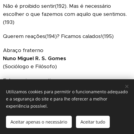
Não é proibido sentir(192). Mas é necessário
escolher o que fazemos com aquilo que sentimos.
(193)
Querem reações(194)? Ficamos calados!(195)
Abraço fraterno
Nuno Miguel R. S. Gomes
(Sociólogo e Filósofo)
Fale comigo, questione:
Auto.ajuda.mundo@gmail.com
Utilizamos cookies para permitir o funcionamento adequado
Site oficial:
Auto-Ajuda Mundo
e a segurança do site e para lhe oferecer a melhor
Grupo do Facebook
|
Página do Facebook
|
experiência possível.
Whatsapp privado
|
Youtube
|
LinkedIn Oficial
|
X
(Twitter)
Aceitar apenas o necessário
Aceitar tudo