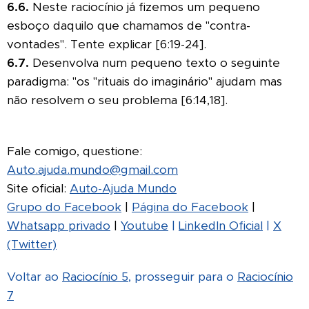
6.6.
Neste raciocínio já fizemos um pequeno
esboço daquilo que chamamos de "contra-
vontades". Tente explicar [6:19-24].
6.7.
Desenvolva num pequeno texto o seguinte
paradigma: "os "rituais do imaginário" ajudam mas
não resolvem o seu problema [6:14,18].
Fale comigo, questione:
Auto.ajuda.mundo@gmail.com
Site oficial:
Auto-Ajuda Mundo
Grupo do Facebook
|
Página do Facebook
|
Whatsapp privado
|
Youtube
|
LinkedIn Oficial
|
X
(Twitter)
Voltar ao
Raciocínio 5
, prosseguir para o
Raciocínio
7